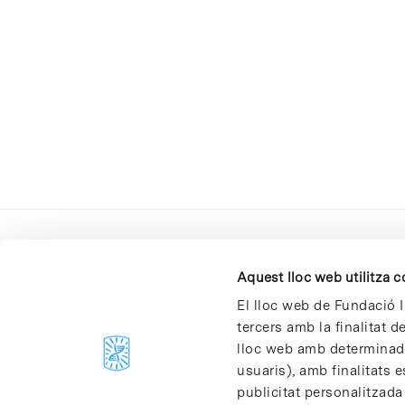
Aquest lloc web utilitza 
El lloc web de Fundació I
tercers amb la finalitat 
lloc web amb determinades
C/Baldiri Reixac, 4-12 i 15
usuaris), amb finalitats e
08028 Barcelona
publicitat personalitzada
T. 934 02 90 60