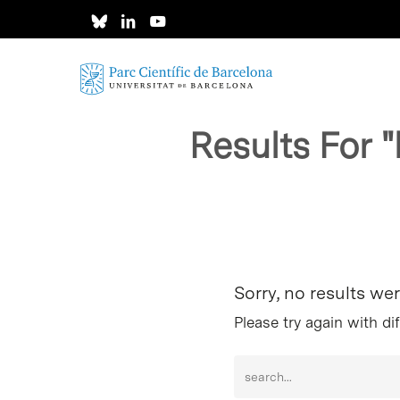
Skip
to
main
content
Results For
"
Intro per buscar o ESC per tancar
Sorry, no results we
Please try again with di