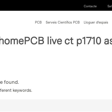
Contacte
Sal
PCB
Serveis Científics PCB
Lloguer d’espais
homePCB live ct p1710 a
re found.
fferent keywords.