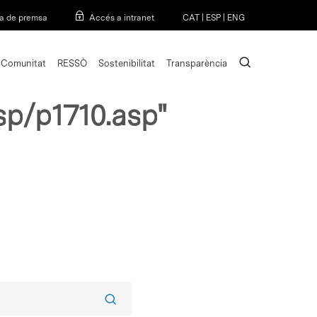
Menu
a de premsa
Accés a intranet
CAT
|
ESP
|
ENG
search
Comunitat
RESSÒ
Sostenibilitat
Transparència
sp/p1710.asp"