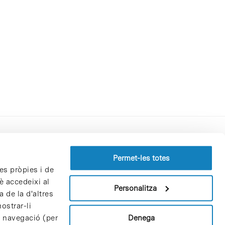
Perfil del contractant
Permet-les totes
es pròpies i de
Política de privacitat
è accedeixi al
Avís Legal
Personalitza
 de la d'altres
Política de cookies
ostrar-li
Patrons i patrocinadors
Denega
e navegació (per
Borsa de treball