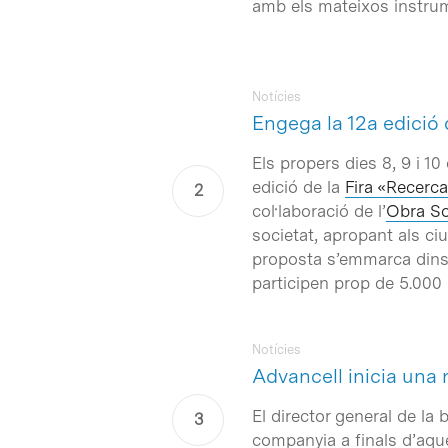
amb els mateixos instrume
Notícies
Engega la 12a edició 
Els propers dies 8, 9 i 10 
edició de la
Fira «Recerca
col·laboració de l’
Obra So
societat, apropant als ci
proposta s’emmarca din
participen prop de 5.000
Notícies
Advancell inicia una
El director general de la
companyia a finals d’aqu