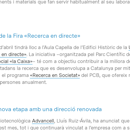
nts i materials que fan servir habitualment al seu labora
de la Fira «Recerca en directe»
d’abril tindrà lloc a l’Aula Capella de l’Edifici Històric de la
 en directe»
. La iniciativa –organitzada pel Parc Científic
cial «la Caixa»
– té com a objectiu contribuir a la millora de
utadans la recerca que es desenvolupa a Catalunya per mit
s el programa
«Recerca en Societat»
del PCB, que ofereix 
 persones anualment.
 nova etapa amb una direcció renovada
 biotecnològica
Advancell
, Lluís Ruiz-Ávila, ha anunciat que
est mes, tot i que continuarà vinculat a l’empresa com a 