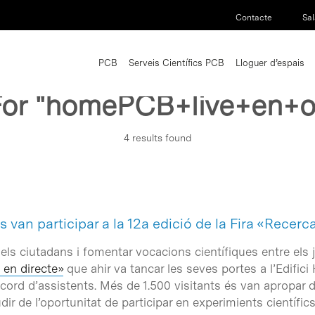
Contacte
Sal
PCB
Serveis Científics PCB
Lloguer d’espais
For
"homePCB+live+en+o
4 results found
 van participar a la 12a edició de la Fira «Recerc
els ciutadans i fomentar vocacions científiques entre els j
 en directe»
que ahir va tancar les seves portes a l’Edifici 
ord d’assistents. Més de 1.500 visitants és van apropar d
ir de l’oportunitat de participar en experimients científic