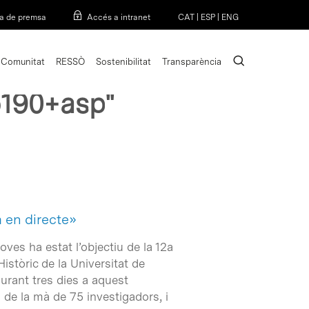
Menu
a de premsa
Accés a intranet
CAT
|
ESP
|
ENG
search
Comunitat
RESSÒ
Sostenibilitat
Transparència
190+asp"
a en directe»
oves ha estat l’objectiu de la 12a
Històric de la Universitat de
urant tres dies a aquest
s de la mà de 75 investigadors, i