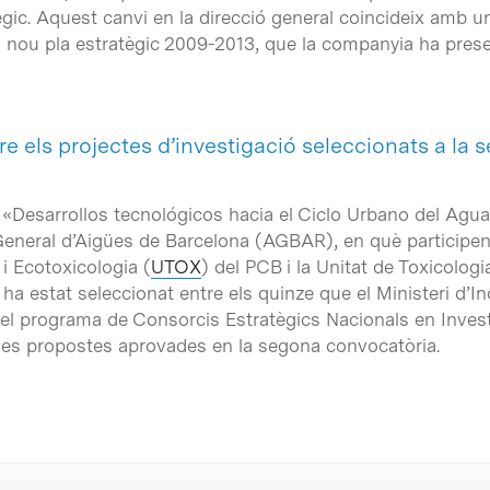
ic. Aquest canvi en la direcció general coincideix amb 
el nou pla estratègic 2009-2013, que la companyia ha pres
e els projectes d’investigació seleccionats a la
ió «Desarrollos tecnológicos hacia el Ciclo Urbano del 
 General d’Aigües de Barcelona (AGBAR), en què participen
i Ecotoxicologia (
UTOX
) del PCB i la Unitat de Toxicologi
 ha estat seleccionat entre els quinze que el Ministeri d’I
el programa de Consorcis Estratègics Nacionals en Inves
de les propostes aprovades en la segona convocatòria.