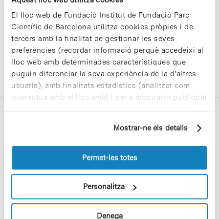
El lloc web de Fundació Institut de Fundació Parc
Científic de Barcelona utilitza cookies pròpies i de
tercers amb la finalitat de gestionar les seves
preferències (recordar informació perquè accedeixi al
lloc web amb determinades característiques que
puguin diferenciar la seva experiència de la d'altres
usuaris), amb finalitats estadístics (analitzar com
interactua amb el lloc web) i per a mostrar-li publicitat
personalitzada sobre la base d'un perfil elaborat a
partir dels seus hàbits de navegació (per exemple,
Mostrar-ne els detalls
pàgines visitades). Per a obtenir més informació sobre
les cookies pot consultar la
Política de cookies
del
lloc web.
Permet-les totes
C/Baldiri Reixac, 4-12 i 15
08028 Barcelona
Personalitza
T. 934 02 90 60
Denega