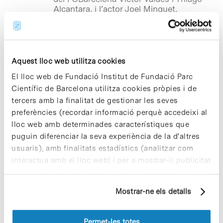
Alcantara, i l’actor Joel Minguet,
protagonistes del vídeoclip
promocional. Esclerock 2011 compta
també amb el suport de l’Obra Social La
Caixa, Transports Metropolitans de
Barcelona, La Balear, Cadena Movitel,
Aquest lloc web utilitza cookies
Universitat de Barcelona i L’Auditori
El lloc web de Fundació Institut de Fundació Parc
Científic de Barcelona utilitza cookies pròpies i de
tercers amb la finalitat de gestionar les seves
Notícies
La Fundació GAEM promou la
preferències (recordar informació perquè accedeixi al
solidaritat dels universitaris
lloc web amb determinades característiques que
amb l’esclerosi múltiple
puguin diferenciar la seva experiència de la d'altres
usuaris), amb finalitats estadístics (analitzar com
La
Fundació GAEM, Grup d’Afectats per
interactua amb el lloc web) i per a mostrar-li publicitat
l’Esclerosi Múltiple
–ubicada al Parc
personalitzada sobre la base d'un perfil elaborat a
Científic Barcelona– impulsarà durant
partir dels seus hàbits de navegació (per exemple,
els propers mesos de març i abril la
Mostrar-ne els detalls
campanya de sensibilització «Setmana
pàgines visitades). Per a obtenir més informació sobre
Solidària Universitària per a la recerca
les cookies pot consultar la
Política de cookies
del
de l’Esclerosi Múltiple» amb l’objectiu de
lloc web.
Permet-les totes