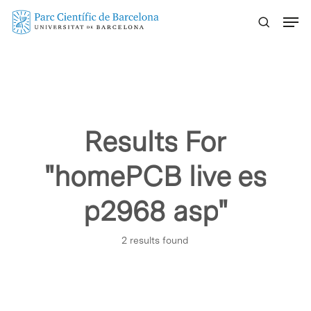
Skip
Menu
to
main
content
Results For
"homePCB live es
p2968 asp"
2 results found