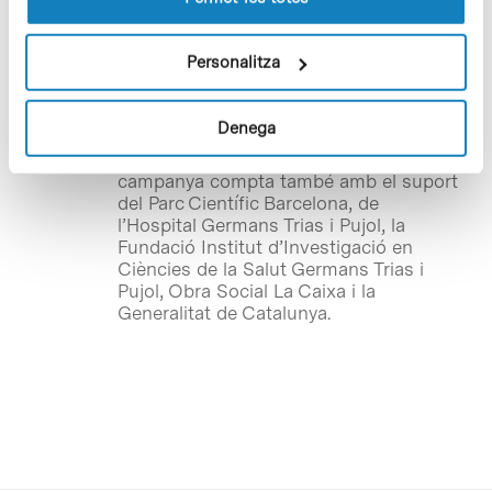
donar a conèixer entre la comunitat
universitària aquesta malaltia, segona
causa d’invalidesa entre els adults joves
Personalitza
després dels accidents de tràfic. Les
Universitats participants són: la
Universitat Autònoma de Barcelona, la
Denega
Universitat Politècnica de Catalunya i la
Universitat de Barcelona. Aquesta
campanya compta també amb el suport
del Parc Científic Barcelona, de
l’Hospital Germans Trias i Pujol, la
Fundació Institut d’Investigació en
Ciències de la Salut Germans Trias i
Pujol, Obra Social La Caixa i la
Generalitat de Catalunya.