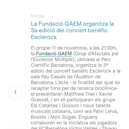
Notícies
La Fundació GAEM organitza la
3a edició del concert benèfic
Esclerock
El proper 11 de novembre, a les 21:00h,
la
Fundació GAEM
(Grup d’Afectats per
l’Esclerosi Múltiple), ubicada al Parc
Científic Barcelona, organitza la 3ª
edició del concert benèfic Esclerock a la
sala Pau Casals de l’Auditori de
Barcelona. L’acte –la finalitat del qual és
recaptar fons per de recerca bioclínica–
el presentaran Matthew Tree i Xavier
Grasset, i en ell participaran els grups
Els Catarres i Gossos i nous talents
musicals catalans, com ara Patxi Leiva,
Boxets i Mon Sogas. Enguany
col·laboren en la iniciativa els jugadors
del FCBarcelona Víctor Valdés i Thiago