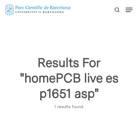
Skip
Menu
to
main
content
Results For
"homePCB live es
p1651 asp"
1 results found