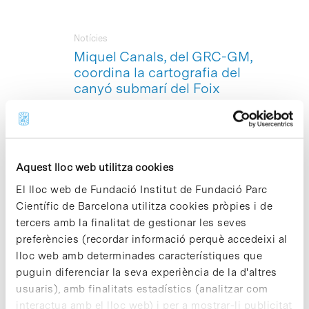
Notícies
Miquel Canals, del GRC-GM,
coordina la cartografia del
canyó submarí del Foix
Cartografiar el fons marí i estudiar el
funcionament dels ecosistemes marins
a la Mediterrània és part dels objectius
de la campanya científica de geologia
Aquest lloc web utilitza cookies
marina que coordina –a bord del Buc
d’Investigació Oceanogràfica
El lloc web de Fundació Institut de Fundació Parc
Hespèrides– Miquel Canals, cap del
Científic de Barcelona utilitza cookies pròpies i de
Grup de Recerca Consolidat en
tercers amb la finalitat de gestionar les seves
Geociències Marines (
GRC-GM
) de la
Universitat de Barcelona, i també amb
preferències (recordar informació perquè accedeixi al
seu al Parc Científic Barcelona. En el
lloc web amb determinades característiques que
marc d’aquesta campanya científica, del
puguin diferenciar la seva experiència de la d'altres
4 al 8 d’octubre el vaixell oceanogràfic
usuaris), amb finalitats estadístics (analitzar com
es dirigirà cap a les costes de
interactua amb el lloc web) i per a mostrar-li publicitat
Castelldefels, el Garraf, Sitges i Vilanova