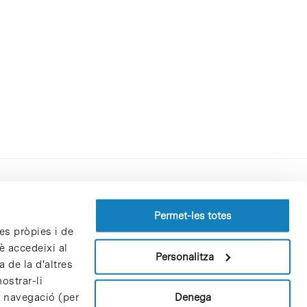
Perfil del contractant
Permet-les totes
es pròpies i de
Política de privacitat
è accedeixi al
Avís Legal
Personalitza
 de la d'altres
Política de cookies
ostrar-li
Patrons i patrocinadors
Denega
e navegació (per
Borsa de treball