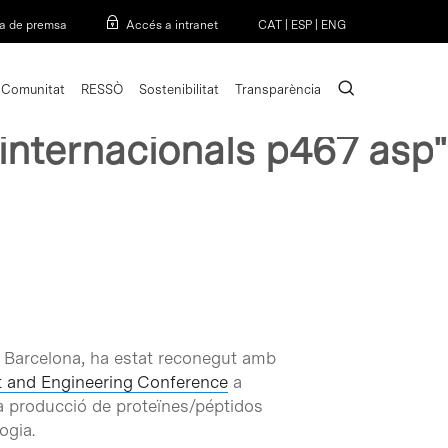
Menu
a de premsa
Accés a intranet
CAT
|
ESP
|
ENG
search
Comunitat
RESSÒ
Sostenibilitat
Transparència
internacionals p467 asp"
de Barcelona, ha estat reconegut amb
t and Engineering Conference
a
la producció de proteïnes/péptidos
ogia.