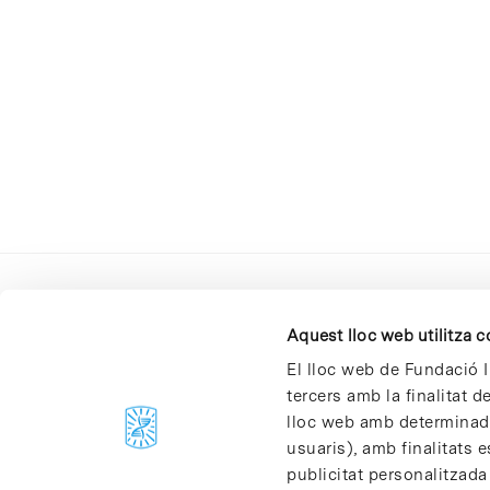
Aquest lloc web utilitza 
El lloc web de Fundació I
tercers amb la finalitat 
lloc web amb determinades
C/Baldiri Reixac, 4-12 i 15
usuaris), amb finalitats e
08028 Barcelona
publicitat personalitzada
T. 934 02 90 60