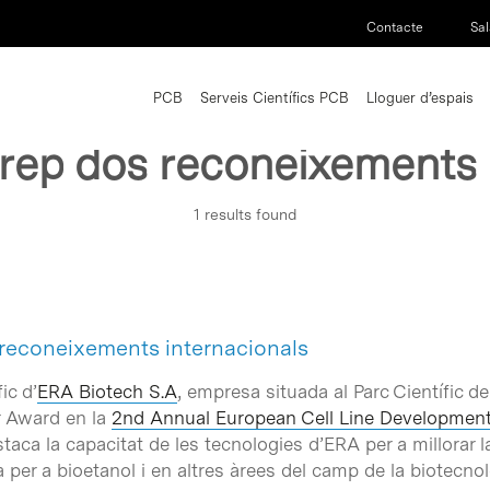
Contacte
Sal
PCB
Serveis Científics PCB
Lloguer d’espais
 rep dos reconeixements 
1 results found
reconeixements internacionals
fic d’
ERA Biotech S.A
, empresa situada al Parc Científic 
er Award en la
2nd Annual European Cell Line Developmen
aca la capacitat de les tecnologies d’ERA per a millorar 
 per a bioetanol i en altres àrees del camp de la biotecnol