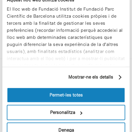
El lloc web de Fundació Institut de Fundació Parc
Científic de Barcelona utilitza cookies pròpies i de
tercers amb la finalitat de gestionar les seves
preferències (recordar informació perquè accedeixi al
lloc web amb determinades característiques que
puguin diferenciar la seva experiència de la d'altres
usuaris), amb finalitats estadístics (analitzar com
interactua amb el lloc web) i per a mostrar-li publicitat
personalitzada sobre la base d'un perfil elaborat a
partir dels seus hàbits de navegació (per exemple,
Mostrar-ne els detalls
pàgines visitades). Per a obtenir més informació sobre
les cookies pot consultar la
Política de cookies
del
lloc web.
Permet-les totes
C/Baldiri Reixac, 4-12 i 15
08028 Barcelona
Personalitza
T. 934 02 90 60
Denega