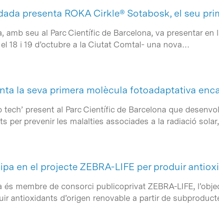
dada presenta ROKA Cirkle® Sotabosk, el seu pri
 amb seu al Parc Científic de Barcelona, va presentar en l
l 18 i 19 d’octubre a la Ciutat Comtal- una nova…
ta la seva primera molècula fotoadaptativa enc
 tech’ present al Parc Científic de Barcelona que desenv
ents per prevenir les malalties associades a la radiació sola
ipa en el projecte ZEBRA-LIFE per produir antiox
 és membre de consorci publicoprivat ZEBRA-LIFE, l’objec
ir antioxidants d’origen renovable a partir de subproduct