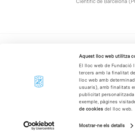
Científic de Barcelona (
Aquest lloc web utilitza 
El lloc web de Fundació I
tercers amb la finalitat 
lloc web amb determinades
C/Baldiri Reixac, 4-12 i 15
usuaris), amb finalitats e
08028 Barcelona
publicitat personalitzada
T. 934 02 90 60
exemple, pàgines visitad
de cookies
del lloc web.
Mostrar-ne els detalls