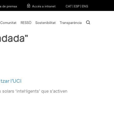
Menu
a de premsa
Accés a intranet
CAT
|
ESP
|
ENG
search
Comunitat
RESSÒ
Sostenibilitat
Transparència
adada"
tzar l’UCI
olars ‘intel·ligents’ que s’activen
…