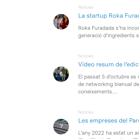
Notícies
La startup Roka Furad
Roka Furadada s’ha incor
generació d’ingredients so
Notícies
Vídeo resum de l’edic
El passat 5 d’octubre es 
de networking bianual del 
coneixements…
Notícies
Les empreses del Parc
L’any 2022 ha estat un a