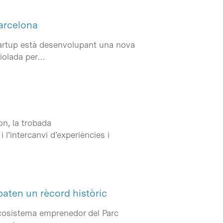
Barcelona
startup està desenvolupant una nova
aviolada per…
on, la trobada
 l’intercanvi d’experiències i
baten un rècord històric
’ecosistema emprenedor del Parc