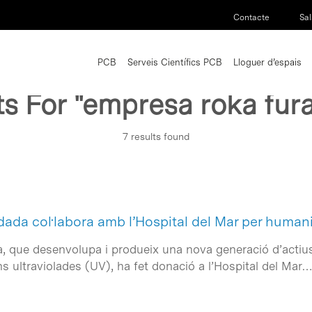
Contacte
Sal
PCB
Serveis Científics PCB
Lloguer d’espais
ts For
"empresa roka fur
7 results found
ada col·labora amb l’Hospital del Mar per humani
 que desenvolupa i produeix una nova generació d’actius s
ns ultraviolades (UV), ha fet donació a l’Hospital del Mar