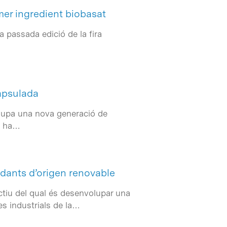
mer ingredient biobasat
a passada edició de la fira
apsulada
olupa una nova generació de
r, ha…
idants d’origen renovable
tiu del qual és desenvolupar una
es industrials de la…