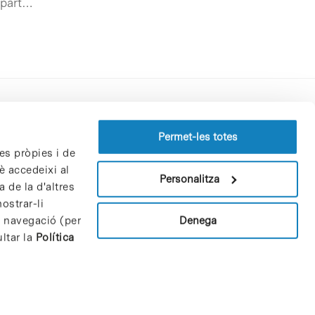
 part…
Perfil del contractant
Permet-les totes
es pròpies i de
Política de privacitat
è accedeixi al
Avís Legal
Personalitza
 de la d'altres
Política de cookies
ostrar-li
Patrons i patrocinadors
Denega
e navegació (per
Borsa de treball
ltar la
Política
Contacte