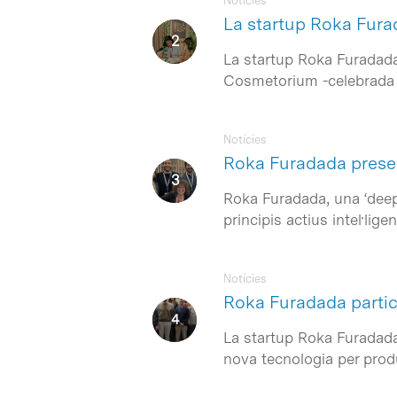
Notícies
La startup Roka Fura
La startup Roka Furadada,
Cosmetorium -celebrada e
Notícies
Roka Furadada presen
Roka Furadada, una ‘deep
principis actius intel·lig
Notícies
Roka Furadada partic
La startup Roka Furadada
nova tecnologia per produ