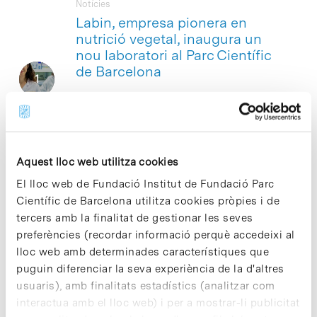
Notícies
Labin, empresa pionera en
nutrició vegetal, inaugura un
nou laboratori al Parc Científic
de Barcelona
Labin, empresa pionera en la fabricació i
comercialització de productes per a la
nutrició vegetal, ha obert un laboratori
d’R+D al Parc Científic de Barcelona.
Després de més 70 anys…
Aquest lloc web utilitza cookies
El lloc web de Fundació Institut de Fundació Parc
Científic de Barcelona utilitza cookies pròpies i de
Notícies
El Parc Científic de Barcelona
tercers amb la finalitat de gestionar les seves
bat màxims històrics en
preferències (recordar informació perquè accedeixi al
incorporació d’empreses i
lloc web amb determinades característiques que
ocupació d’espais
puguin diferenciar la seva experiència de la d'altres
usuaris), amb finalitats estadístics (analitzar com
El Parc Científic de Barcelona (PCB) ha
interactua amb el lloc web) i per a mostrar-li publicitat
captat durant el 2021 i els dos primers