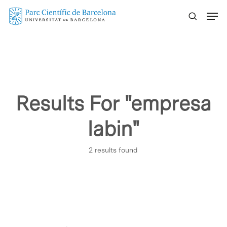
Skip
Menu
to
main
content
Results For
"empresa
labin"
2 results found