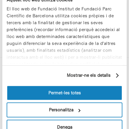
El lloc web de Fundació Institut de Fundació Parc
Científic de Barcelona utilitza cookies pròpies i de
tercers amb la finalitat de gestionar les seves
preferències (recordar informació perquè accedeixi al
lloc web amb determinades característiques que
puguin diferenciar la seva experiència de la d'altres
usuaris), amb finalitats estadístics (analitzar com
interactua amb el lloc web) i per a mostrar-li publicitat
personalitzada sobre la base d'un perfil elaborat a
partir dels seus hàbits de navegació (per exemple,
Mostrar-ne els detalls
pàgines visitades). Per a obtenir més informació sobre
les cookies pot consultar la
Política de cookies
del
lloc web.
Permet-les totes
C/Baldiri Reixac, 4-12 i 15
08028 Barcelona
Personalitza
T. 934 02 90 60
Denega