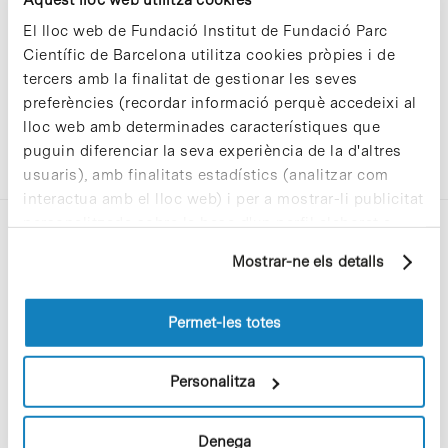
El lloc web de Fundació Institut de Fundació Parc
Científic de Barcelona utilitza cookies pròpies i de
tercers amb la finalitat de gestionar les seves
preferències (recordar informació perquè accedeixi al
lloc web amb determinades característiques que
puguin diferenciar la seva experiència de la d'altres
usuaris), amb finalitats estadístics (analitzar com
interactua amb el lloc web) i per a mostrar-li publicitat
personalitzada sobre la base d'un perfil elaborat a
partir dels seus hàbits de navegació (per exemple,
Mostrar-ne els detalls
pàgines visitades). Per a obtenir més informació sobre
les cookies pot consultar la
Política de cookies
del
lloc web.
Permet-les totes
C/Baldiri Reixac, 4-12 i 15
08028 Barcelona
Personalitza
T. 934 02 90 60
Denega