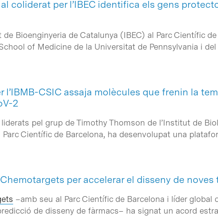
l coliderat per l’IBEC identifica els gens protect
ut de Bioenginyeria de Catalunya (IBEC) al Parc Científic d
n School of Medicine de la Universitat de Pennsylvania i d
er l’IBMB-CSIC assaja molècules que frenin la te
oV-2
 liderats pel grup de Timothy Thomson de l’Institut de Bi
Parc Científic de Barcelona, ha desenvolupat una platafo
i Chemotargets per accelerar el disseny de noves 
ets
–amb seu al Parc Científic de Barcelona i líder globa
l i predicció de disseny de fàrmacs– ha signat un acord estra