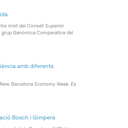
ida
ntre mixt del Consell Superior
del grup Genòmica Comparativa del
iència amb diferents
 la New Barcelona Economy Week. Es
dació Bosch i Gimpera