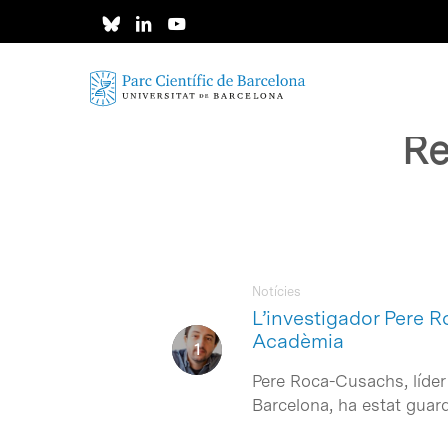
Skip
to
main
content
Re
Notícies
L’investigador Pere 
Acadèmia
Pere Roca-Cusachs, líder d
Barcelona, ha estat gua