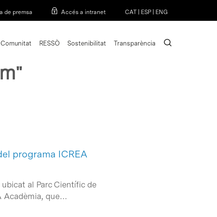
Menu
a de premsa
Accés a intranet
CAT
|
ESP
|
ENG
search
Comunitat
RESSÒ
Sostenibilitat
Transparència
tm"
 del programa ICREA
ubicat al Parc Científic de
EA Acadèmia, que…