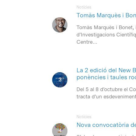
Notícies
Tomàs Marquès i Bone
Tomàs Marquès i Bonet, in
Intro per buscar o ESC per tancar
d’Investigacions Científi
Centre…
La 2 edició del New 
ponències i taules r
Del 5 al 8 d’octubre el 
tracta d’un esdeveniment 
Notícies
Nova convocatòria del