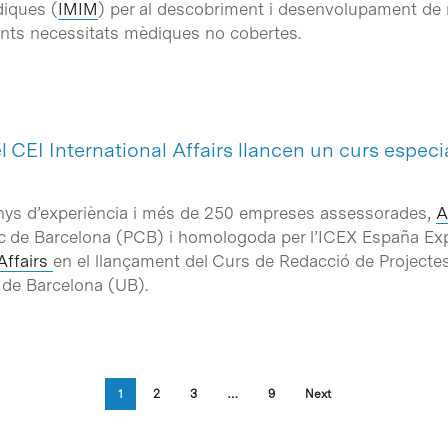
diques (
IMIM
) per al descobriment i desenvolupament de
nts necessitats mèdiques no cobertes.
el CEI International Affairs llancen un curs especi
nys d’experiència i més de 250 empreses assessorades,
A
fic de Barcelona (PCB) i homologoda per l’ICEX España Exp
Affairs
en el llançament del Curs de Redacció de Projecte
t de Barcelona (UB).
1
2
3
…
9
Next