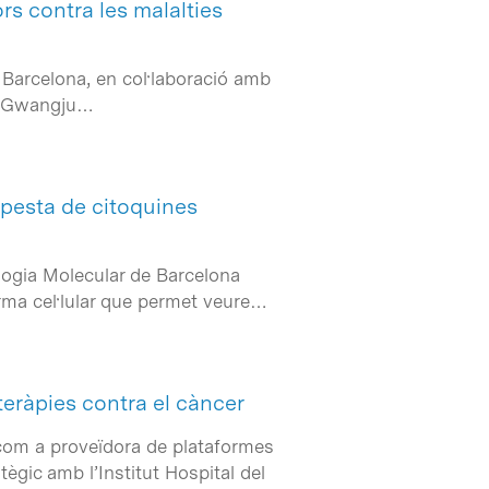
ors contra les malalties
e Barcelona, en col·laboració amb
el Gwangju…
mpesta de citoquines
ologia Molecular de Barcelona
rma cel·lular que permet veure…
teràpies contra el càncer
l com a proveïdora de plataformes
tègic amb l’Institut Hospital del