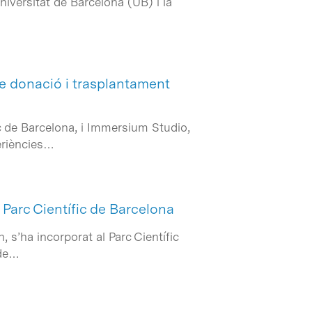
niversitat de Barcelona (UB) i la
re donació i trasplantament
ic de Barcelona, i Immersium Studio,
eriències…
 Parc Científic de Barcelona
 s’ha incorporat al Parc Científic
 de…