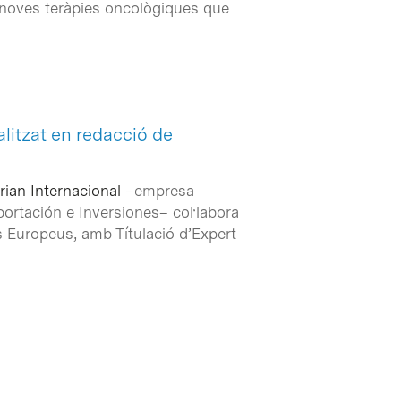
 noves teràpies oncològiques que
alitzat en redacció de
rian Internacional
–empresa
ortación e Inversiones– col·labora
s Europeus, amb Títulació d’Expert