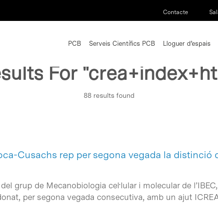
Contacte
Sal
PCB
Serveis Científics PCB
Lloguer d’espais
sults For
"crea+index+h
88 results found
Roca-Cusachs rep per segona vegada la distinció
el grup de Mecanobiologia cel·lular i molecular de l’IBEC, 
rdonat, per segona vegada consecutiva, amb un ajut ICR