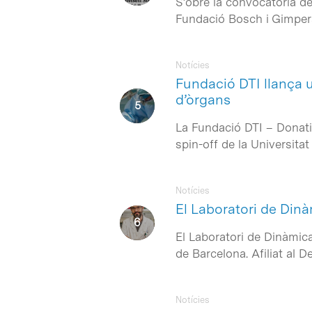
S’obre la convocatòria de
Fundació Bosch i Gimper
Notícies
Fundació DTI llança 
d’òrgans
La Fundació DTI – Donatio
spin-off de la Universit
Notícies
El Laboratori de Dinà
El Laboratori de Dinàmica
de Barcelona. Afiliat al 
Notícies