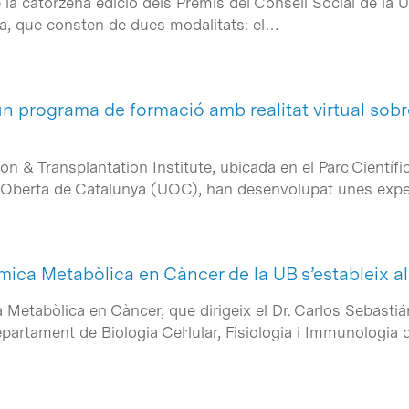
 la catorzena edició dels Premis del Consell Social de la U
a, que consten de dues modalitats: el…
un programa de formació amb realitat virtual sob
n & Transplantation Institute, ubicada en el Parc Científ
at Oberta de Catalunya (UOC), han desenvolupat unes exp
mica Metabòlica en Càncer de la UB s’estableix al
 Metabòlica en Càncer, que dirigeix el Dr. Carlos Sebastián,
Departament de Biologia Cel·lular, Fisiologia i Immunologia