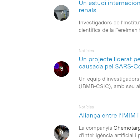
Un estudi internaciona
renals
Investigadors de l’Instit
científics de la Perelma
Notícies
Un projecte liderat p
causada pel SARS-C
Un equip d’investigadors
(IBMB-CSIC), amb seu al 
Notícies
Aliança entre l’IMIM 
La companyia
Chemotarg
d’intel·ligència artificia