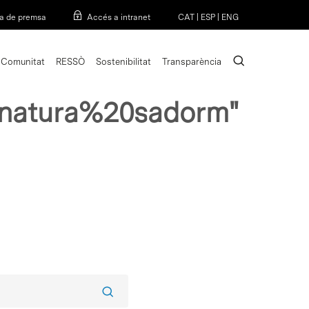
Menu
a de premsa
Accés a intranet
CAT
|
ESP
|
ENG
search
Comunitat
RESSÒ
Sostenibilitat
Transparència
natura%20sadorm"