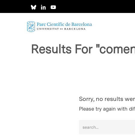
Skip
to
main
content
Results For
"come
Intro per buscar o ESC per tancar
Sorry, no results we
Please try again with di