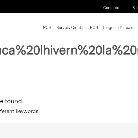
Contacte
Sal
PCB
Serveis Científics PCB
Lloguer d’espais
nca%20lhivern%20la%20
re found.
fferent keywords.