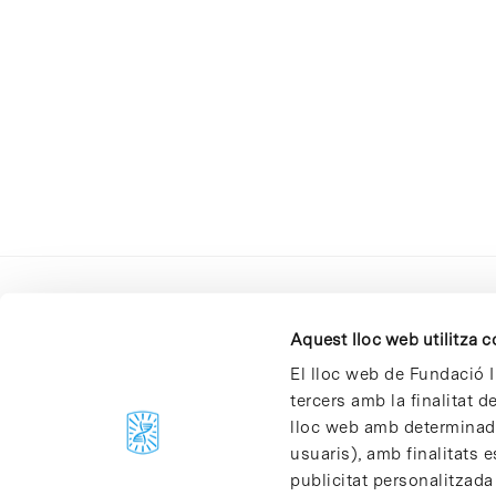
Aquest lloc web utilitza 
El lloc web de Fundació I
tercers amb la finalitat 
lloc web amb determinades
C/Baldiri Reixac, 4-12 i 15
usuaris), amb finalitats e
08028 Barcelona
publicitat personalitzada
T. 934 02 90 60