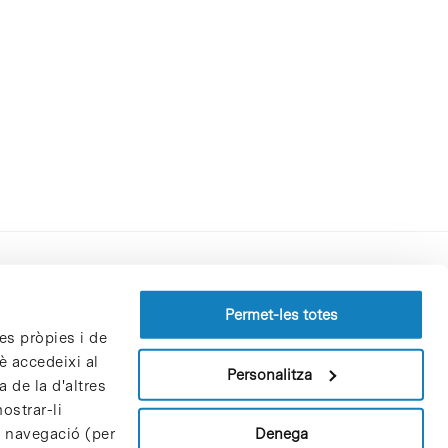
Perfil del contractant
Permet-les totes
es pròpies i de
Política de privacitat
è accedeixi al
Avís Legal
Personalitza
 de la d'altres
Política de cookies
ostrar-li
Patrons i patrocinadors
Denega
e navegació (per
Borsa de treball