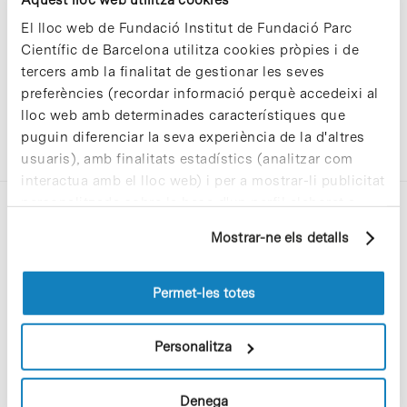
El lloc web de Fundació Institut de Fundació Parc
Científic de Barcelona utilitza cookies pròpies i de
tercers amb la finalitat de gestionar les seves
preferències (recordar informació perquè accedeixi al
lloc web amb determinades característiques que
puguin diferenciar la seva experiència de la d'altres
usuaris), amb finalitats estadístics (analitzar com
interactua amb el lloc web) i per a mostrar-li publicitat
personalitzada sobre la base d'un perfil elaborat a
partir dels seus hàbits de navegació (per exemple,
Mostrar-ne els detalls
pàgines visitades). Per a obtenir més informació sobre
les cookies pot consultar la
Política de cookies
del
lloc web.
Permet-les totes
C/Baldiri Reixac, 4-12 i 15
08028 Barcelona
Personalitza
T. 934 02 90 60
Denega