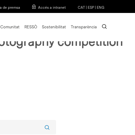
Menu
a de premsa
Accés a intranet
CAT
|
ESP
|
ENG
search
Comunitat
RESSÒ
Sostenibilitat
Transparència
hotography competition