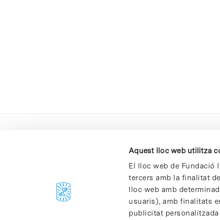
Aquest lloc web utilitza 
El lloc web de Fundació I
tercers amb la finalitat 
lloc web amb determinades
C/Baldiri Reixac, 4-12 i 15
usuaris), amb finalitats e
08028 Barcelona
publicitat personalitzada
T. 934 02 90 60