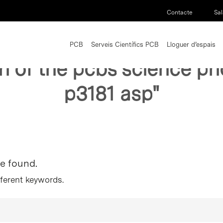
Contacte
Sal
PCB
Serveis Científics PCB
Lloguer d’espais
on of the pcbs science p
p3181 asp"
re found.
fferent keywords.