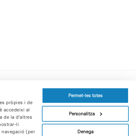
Perfil del contractant
Permet-les totes
es pròpies i de
Política de privacitat
è accedeixi al
Avís Legal
Personalitza
 de la d'altres
Política de cookies
ostrar-li
Patrons i patrocinadors
Denega
e navegació (per
Borsa de treball