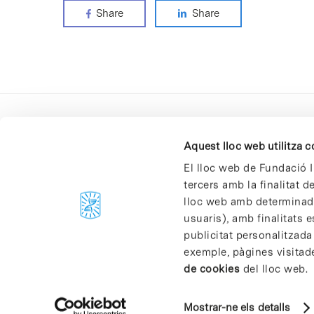
Share
Share
Aquest lloc web utilitza 
El lloc web de Fundació I
tercers amb la finalitat 
lloc web amb determinades
C/Baldiri Reixac, 4-12 i 15
usuaris), amb finalitats e
08028 Barcelona
publicitat personalitzada
T. 934 02 90 60
exemple, pàgines visitad
de cookies
del lloc web.
Mostrar-ne els detalls