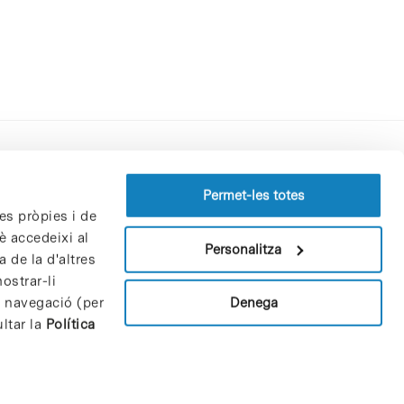
Perfil del contractant
Permet-les totes
es pròpies i de
Política de privacitat
è accedeixi al
Avís Legal
Personalitza
 de la d'altres
Política de cookies
ostrar-li
Patrons i patrocinadors
Denega
e navegació (per
Borsa de treball
ltar la
Política
Contacte