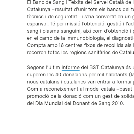
El Banc de Sang i Teixits del Servei Català de
Catalunya –resultat d’unir tots els bancs del te
tècnics i de seguretat –i s’ha convertit en un 
espanyol. Té per missió l’obtenció, gestió i l’ad
sang i plasma sanguini, així com d’obtenció i p
en el camp de la immunobiologia, el diagnòstic 
Compta amb 16 centres fixos de recollida als h
recorren totes les regions sanitàries de Catal
Segons l’últim
informe
del BST, Catalunya és
superen les 40 donacions per mil habitants (la 
nous catalans i catalanes van entrar a formar 
Com a reconeixement al model català –basat e
promoció de la donació com un gest de solidar
del Dia Mundial del Donant de Sang 2010.