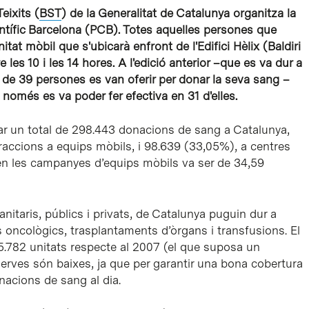
eixits (
BST
) de la Generalitat de Catalunya organitza la
ntífic Barcelona (PCB). Totes aquelles persones que
itat mòbil que s'ubicarà enfront de l'Edifici Hèlix (Baldiri
 les 10 i les 14 hores. A l'edició anterior –que es va dur a
de 39 persones es van oferir per donar la seva sang –
només es va poder fer efectiva en 31 d'elles.
tar un total de 298.443 donacions de sang a Catalunya,
raccions a equips mòbils, i 98.639 (33,05%), a centres
 en les campanyes d’equips mòbils va ser de 34,59
nitaris, públics i privats, de Catalunya puguin dur a
 oncològics, trasplantaments d’òrgans i transfusions. El
5.782 unitats respecte al 2007 (el que suposa un
serves són baixes, ja que per garantir una bona cobertura
acions de sang al dia.