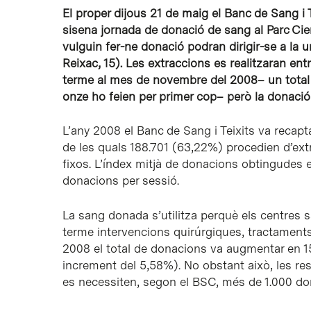
El proper dijous 21 de maig el Banc de Sang i T
sisena jornada de donació de sang al Parc Cie
vulguin fer-ne donació podran dirigir-se a la un
Reixac, 15). Les extraccions es realitzaran entre
terme al mes de novembre del 2008– un total 
onze ho feien per primer cop– però la donació 
L’any 2008 el Banc de Sang i Teixits va recap
de les quals 188.701 (63,22%) procedien d’ext
fixos. L’índex mitjà de donacions obtingudes
donacions per sessió.
La sang donada s’utilitza perquè els centres sa
terme intervencions quirúrgiques, tractaments
2008 el total de donacions va augmentar en 1
increment del 5,58%). No obstant això, les re
es necessiten, segon el BSC, més de 1.000 don