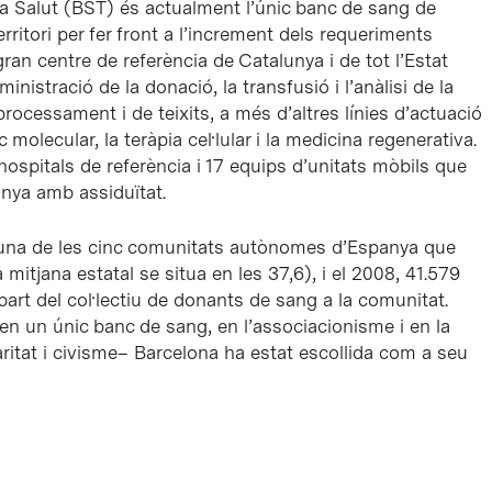
 la Salut (BST) és actualment l’únic banc de sang de
rritori per fer front a l’increment dels requeriments
gran centre de referència de Catalunya i de tot l’Estat
ministració de la donació, la transfusió i l’anàlisi de la
rocessament i de teixits, a més d’altres línies d’actuació
molecular, la teràpia cel·lular i la medicina regenerativa.
ospitals de referència i 17 equips d’unitats mòbils que
unya amb assiduïtat.
 una de les cinc comunitats autònomes d’Espanya que
mitjana estatal se situa en les 37,6), i el 2008, 41.579
part del col·lectiu de donants de sang a la comunitat.
n un únic banc de sang, en l’associacionisme i en la
itat i civisme– Barcelona ha estat escollida com a seu