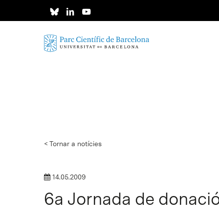
Skip
to
main
content
< Tornar a notícies
14.05.2009
6a Jornada de donació
Intro per buscar o ESC per tancar