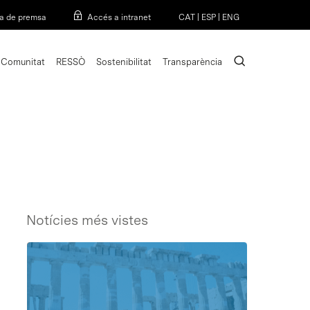
Menu
a de premsa
Accés a intranet
CAT
|
ESP
|
ENG
search
Comunitat
RESSÒ
Sostenibilitat
Transparència
Notícies més vistes