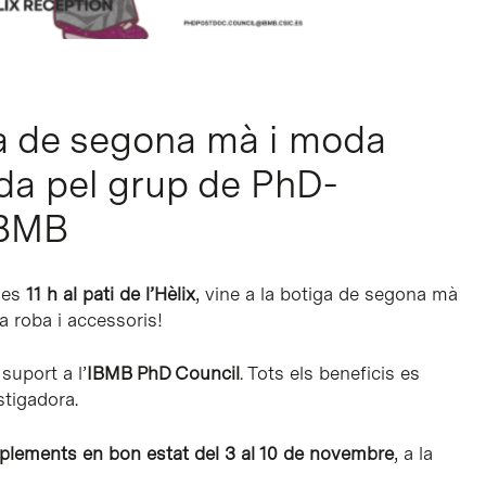
a de segona mà i moda
ada pel grup de PhD-
IBMB
 les
11 h al pati de l’Hèlix
, vine a la botiga de segona mà
a roba i accessoris!
suport a l’
IBMB PhD Council
. Tots els beneficis es
stigadora.
plements en bon estat del 3 al 10 de novembre
, a la