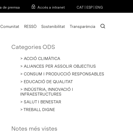
Menu
a de premsa
Accés a intranet
CAT
|
ESP
|
ENG
search
Comunitat
RESSÒ
Sostenibilitat
Transparència
Categories ODS
> ACCIÓ CLIMÀTICA
> ALIANCES PER ASSOLIR OBJECTIUS
> CONSUM I PRODUCCIÓ RESPONSABLES
> EDUCACIÓ DE QUALITAT
> INDÚSTRIA, INNOVACIÓ I
INFRAESTRUCTURES
> SALUT I BENESTAR
> TREBALL DIGNE
Notes més vistes