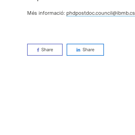
Més informació:
phdpostdoc.council@ibmb.cs
Share
Share