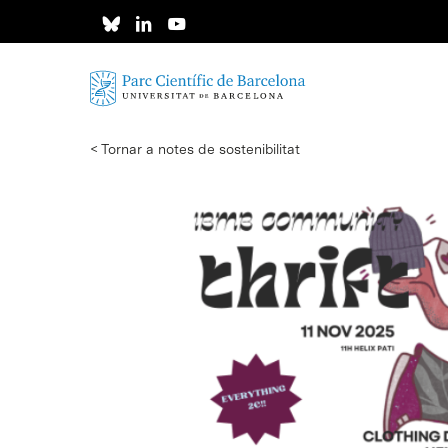
Skip
to
main
content
< Tornar a notes de sostenibilitat
Intro per buscar o ESC per tancar